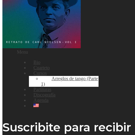
Menu
Bio
Cuarteto
Cursos
Arreglos de tango (Parte
1)
Partituras
Discografía
Agenda
Suscribite para recibi