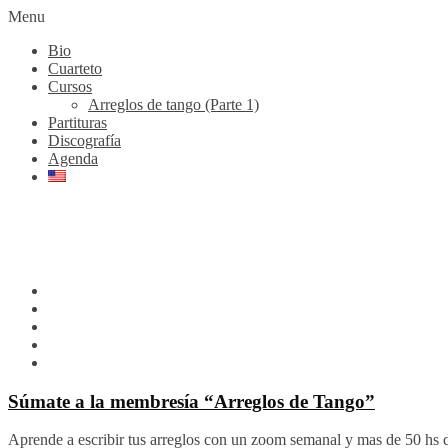
Menu
Bio
Cuarteto
Cursos
Arreglos de tango (Parte 1)
Partituras
Discografía
Agenda
Súmate a la membresía “Arreglos de Tango”
Aprende a escribir tus arreglos con un zoom semanal y mas de 50 hs 